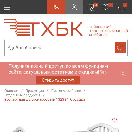
0
0
0
Получите полный доступ ко всем функциям
сайта, актуальным остаткам и скидкам!
🚀✨
Открыть доступ
Главная
Продукция
Постельное белье
Отдельные предметы
Бортики для детской кроватки 13232-1 Совушки