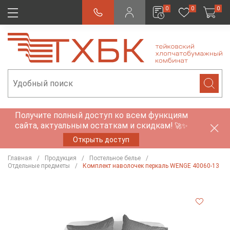
0
0
0
Получите полный доступ ко всем функциям
сайта, актуальным остаткам и скидкам!
🚀✨
Открыть доступ
Главная
Продукция
Постельное белье
Отдельные предметы
Комплект наволочек перкаль WENGE 40060-13