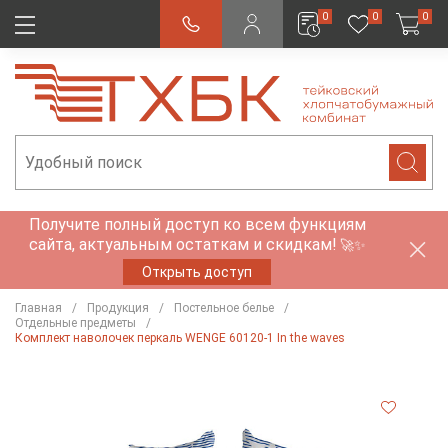
0
0
0
Получите полный доступ ко всем функциям
сайта, актуальным остаткам и скидкам!
🚀✨
Открыть доступ
Главная
Продукция
Постельное белье
Отдельные предметы
Комплект наволочек перкаль WENGE 60120-1 In the waves