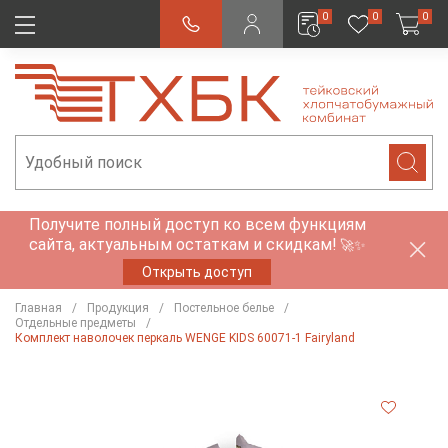
0
0
0
Получите полный доступ ко всем функциям
сайта, актуальным остаткам и скидкам!
🚀✨
Открыть доступ
Главная
Продукция
Постельное белье
Отдельные предметы
Комплект наволочек перкаль WENGE KIDS 60071-1 Fairyland