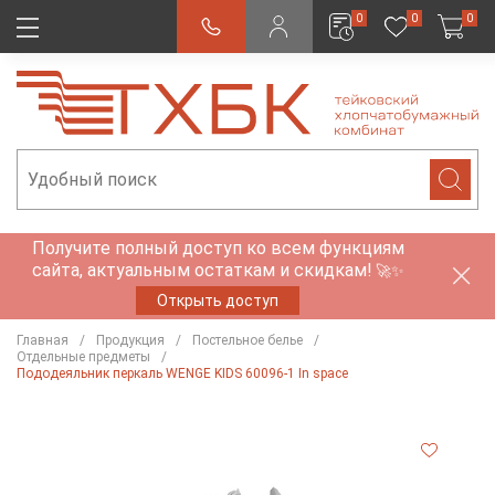
0
0
0
Получите полный доступ ко всем функциям
сайта, актуальным остаткам и скидкам!
🚀✨
Открыть доступ
Главная
Продукция
Постельное белье
Отдельные предметы
Пододеяльник перкаль WENGE KIDS 60096-1 In space