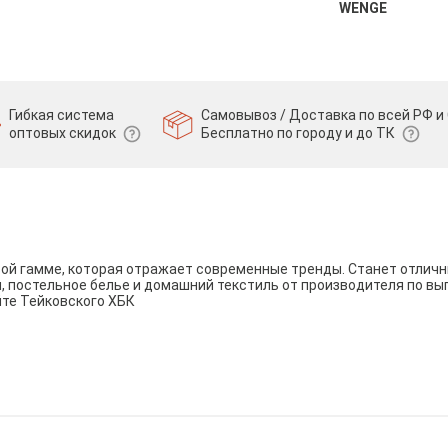
WENGE
Гибкая система
Самовывоз / Доставка по всей РФ и 
оптовых скидок
Бесплатно по городу и до ТК
вой гамме, которая отражает современные тренды. Станет отли
и, постельное белье и домашний текстиль от производителя по вы
йте Тейковского ХБК