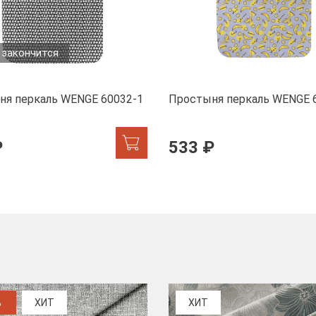
 закончится
ня перкаль WENGE 60032-1
Простыня перкаль WENGE 
₽
533 ₽
%
ХИТ
ХИТ