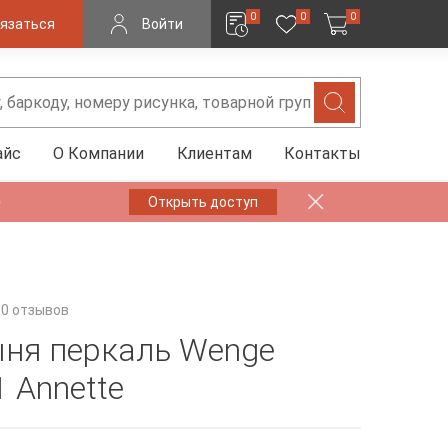
0
0
0
язаться
Войти
айс
О Компании
Клиентам
Контакты
✨
Открыть доступ
0 отзывов
ня перкаль Wenge
 Annette