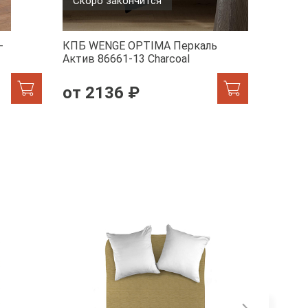
Скоро закончится
-
КПБ WENGE OPTIMA Перкаль
КПБ WE
Актив 86661-13 Charcoal
1/24900
от 2136 ₽
от 2