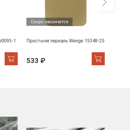
Скоро закончится
Скоро
60093-1
Простыня перкаль Wenge 15348-25
Пододе
6793-1
533 ₽
949 
-40