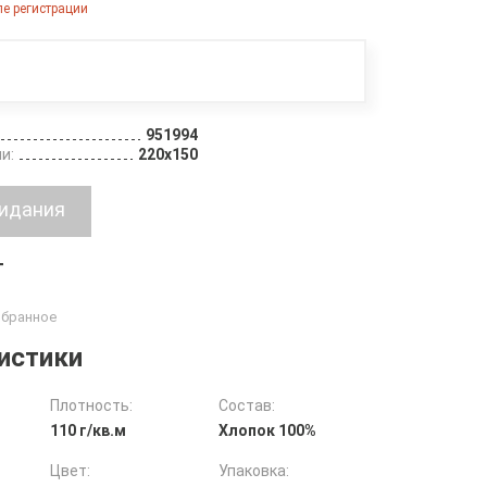
е регистрации
951994
и:
220х150
т
истики
Плотность:
Состав:
110 г/кв.м
Хлопок 100%
Цвет:
Упаковка: