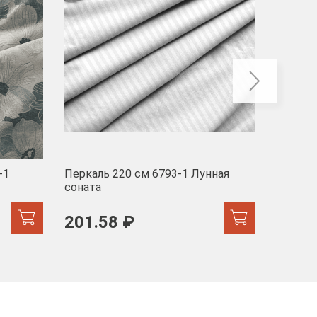
-1
Перкаль 220 см 6793-1 Лунная
Муслин
соната
103 
201.58 ₽
171.44