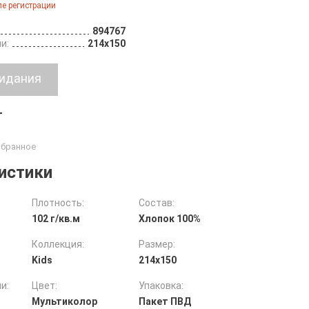
е регистрации
894767
и:
214х150
т
истики
Плотность:
Состав:
102 г/кв.м
Хлопок 100%
Коллекция:
Размер:
Kids
214х150
и:
Цвет:
Упаковка:
Мультиколор
Пакет ПВД