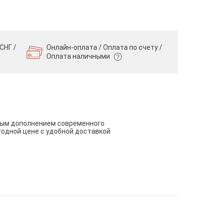
СНГ /
Онлайн-оплата / Оплата по счету /
Оплата наличными
чным дополнением современного
годной цене с удобной доставкой