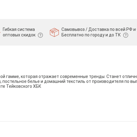
Гибкая система
Самовывоз / Доставка по всей РФ и 
оптовых скидок
Бесплатно по городу и до ТК
вой гамме, которая отражает современные тренды. Станет отли
и, постельное белье и домашний текстиль от производителя по вы
йте Тейковского ХБК