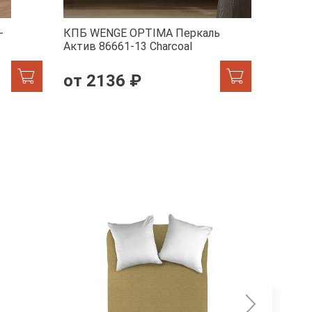
-
КПБ WENGE OPTIMA Перкаль
КПБ WE
Актив 86661-13 Charcoal
1/24900
от 2136 ₽
от 2