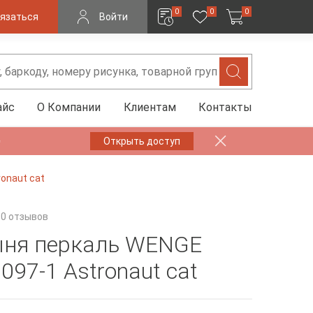
0
0
0
язаться
Войти
айс
О Компании
Клиентам
Контакты
✨
Открыть доступ
onaut cat
0 отзывов
ня перкаль WENGE
097-1 Astronaut cat