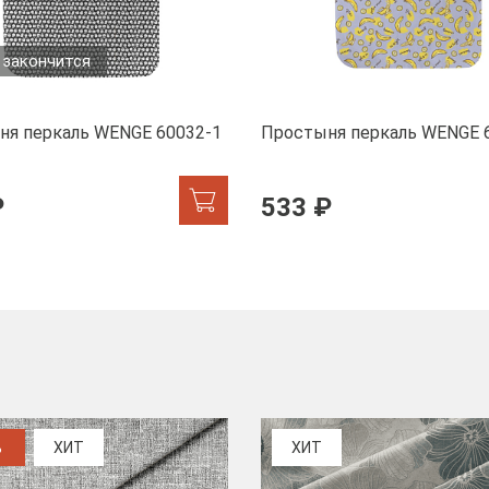
 закончится
ня перкаль WENGE 60032-1
Простыня перкаль WENGE 
₽
533 ₽
%
ХИТ
ХИТ