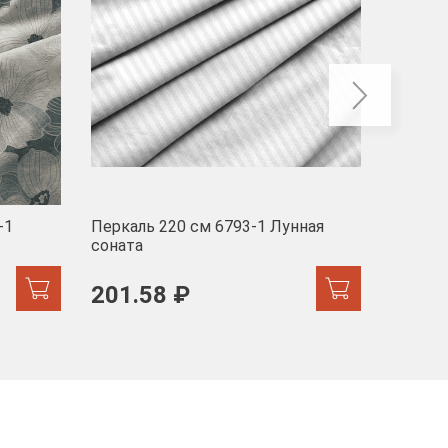
-1
Перкаль 220 см 6793-1 Лунная
Муслин
соната
103 
201.58 ₽
171.44