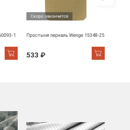
Скоро закончится
Скоро
60093-1
Простыня перкаль Wenge 15348-25
Пододе
6793-1
533 ₽
949 
-40