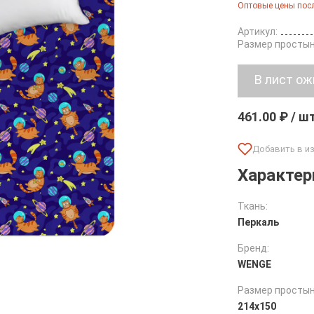
Оптовые цены посл
Артикул:
Размер простын
461.00 ₽ / ш
Характер
Ткань:
Перкаль
Бренд:
WENGE
Размер простын
214х150