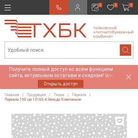
0
0
0
Получите полный доступ ко всем функциям
сайта, актуальным остаткам и скидкам!
🚀✨
Открыть доступ
Главная
Продукция
Ткани
Перкаль
Перкаль 150 см 13165-4 Звезда Компаньон