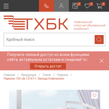
0
0
0
Получите полный доступ ко всем функциям
сайта, актуальным остаткам и скидкам!
🚀✨
Открыть доступ
Главная
Продукция
Ткани
Перкаль
Перкаль 150 см 13167-1 Звезда Компаньон