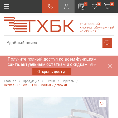
0
0
0
Получите полный доступ ко всем функциям
сайта, актуальным остаткам и скидкам!
🚀✨
Открыть доступ
Главная
Продукция
Ткани
Перкаль
Перкаль 150 см 13175-1 Малыши девочки