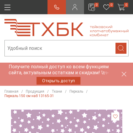
0
0
0
Получите полный доступ ко всем функциям
сайта, актуальным остаткам и скидкам!
🚀✨
Открыть доступ
Главная
Продукция
Ткани
Перкаль
Перкаль 150 см наб 13165-31