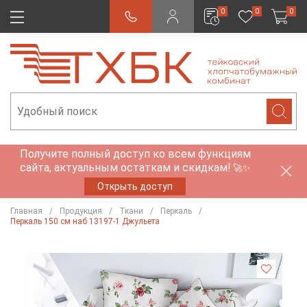
0
0
0
Получите полный доступ ко всем функциям
сайта, актуальным остаткам и скидкам!
🚀✨
Открыть доступ
Главная
Продукция
Ткани
Перкаль
Перкаль 150 см наб 13197-1 Джульета