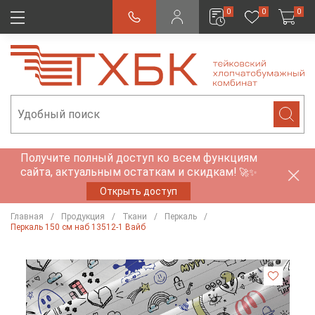
0
0
0
Получите полный доступ ко всем функциям
сайта, актуальным остаткам и скидкам!
🚀✨
Открыть доступ
Главная
Продукция
Ткани
Перкаль
Перкаль 150 см наб 13512-1 Вайб