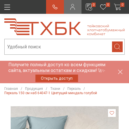
0
0
0
Получите полный доступ ко всем функциям
сайта, актуальным остаткам и скидкам!
🚀✨
Открыть доступ
Главная
Продукция
Ткани
Перкаль
Перкаль 150 см наб 64047-1 Цветущий миндаль голубой