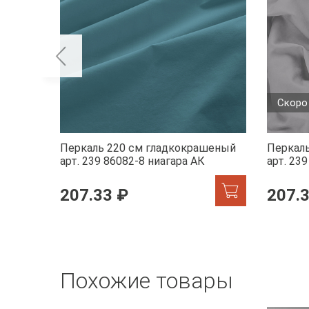
Скоро
Перкаль 220 см гладкокрашеный
Перкал
арт. 239 86082-8 ниагара АК
арт. 23
207.33 ₽
207.
Похожие товары