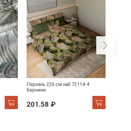
Перкаль 220 см наб 72114-4
Перкал
Бернини
Мрамор
201.58 ₽
201.