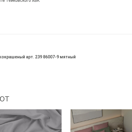
йте Тейковского ХБК
дкокрашеный арт. 239 86007-9 мятный
ют