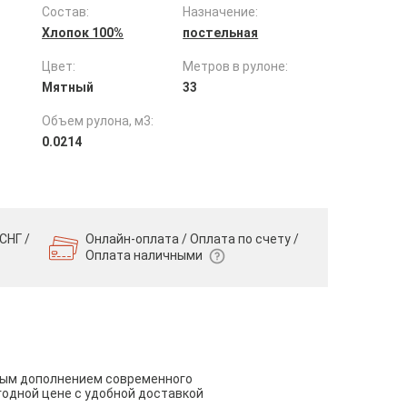
Состав:
Назначение:
Хлопок 100%
постельная
Цвет:
Метров в рулоне:
Мятный
33
Объем рулона, м3:
0.0214
СНГ /
Онлайн-оплата / Оплата по счету /
Оплата наличными
чным дополнением современного
годной цене с удобной доставкой