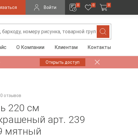
0
0
0
язаться
Войти
айс
О Компании
Клиентам
Контакты
✨
Открыть доступ
0 отзывов
ь 220 см
крашеный арт. 239
9 мятный