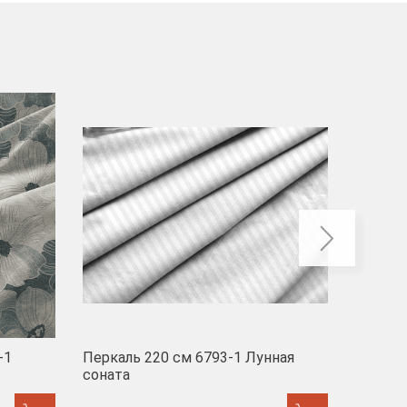
-40
-1
Перкаль 220 см 6793-1 Лунная
Муслин
соната