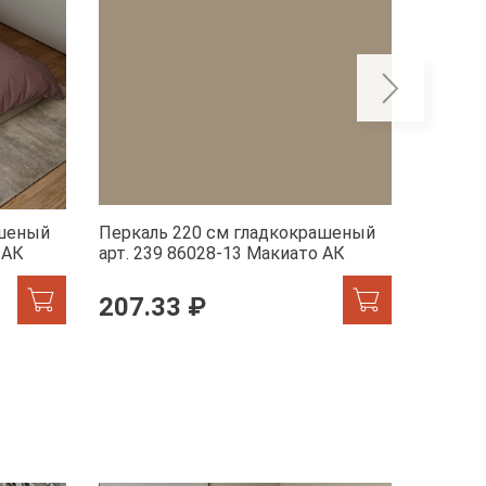
ашеный
Перкаль 220 см гладкокрашеный
Перкал
 АК
арт. 239 86028-13 Макиато АК
арт. 23
207.33 ₽
207.