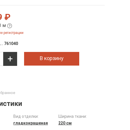
9 ₽
3 м
е регистрации
761040
В корзину
истики
Вид отделки:
Ширина ткани:
гладкокрашеная
220 см