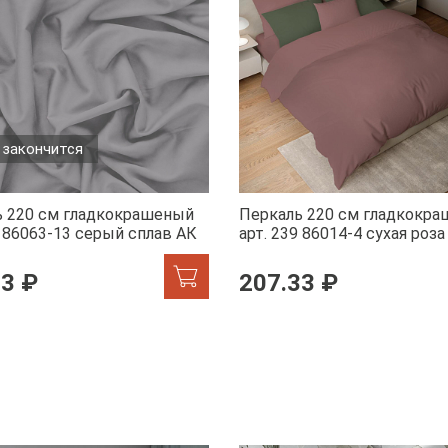
 закончится
ь 220 см гладкокрашеный
Перкаль 220 см гладкокр
9 86063-13 серый сплав АК
арт. 239 86014-4 сухая роза
33 ₽
207.33 ₽