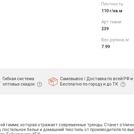
Плотность:
110 г/кв.м
Арт ткани:
239
Вес рулона, кг:
7.99
Гибкая система
Самовывоз / Доставка по всей РФ и 
оптовых скидок
Бесплатно по городу и до ТК
вой гамме, которая отражает современные тренды. Станет отли
и, постельное белье и домашний текстиль от производителя по вы