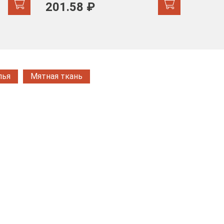
103 
201.58 ₽
171.44
лья
Мятная ткань