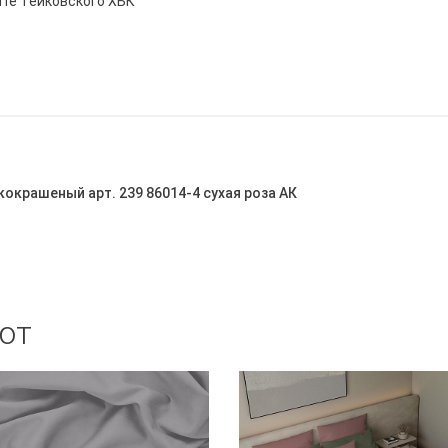
йте Тейковского ХБК
кокрашеный арт. 239 86014-4 сухая роза АК
ют