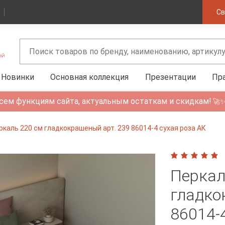
Св
Новинки
Основная коллекция
Презентации
Пр
сем функциям сайта, актуальным остаткам и скидкам!
🚀
ркаль 220 см гладкокрашеный арт. 239 86014-4 сухая роза АК
Перкал
гладко
86014-