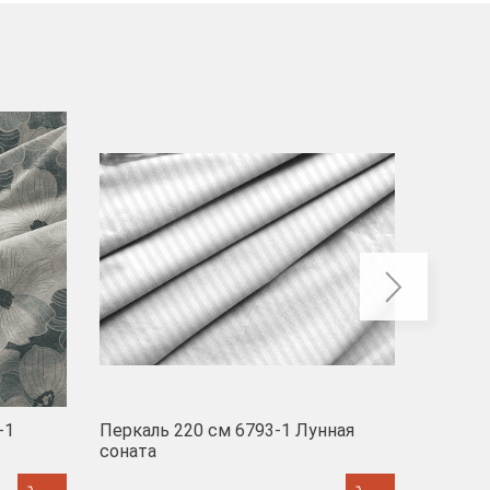
-40
-1
Перкаль 220 см 6793-1 Лунная
Муслин
соната