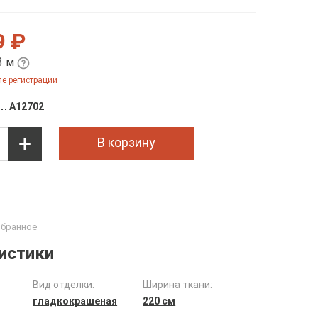
9 ₽
3 м
е регистрации
A12702
В корзину
истики
Вид отделки:
Ширина ткани:
гладкокрашеная
220 см