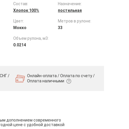
Состав:
Назначение:
Хлопок 100%
постельная
Цвет:
Метров в рулоне:
Мокко
33
Объем рулона, м3:
0.0214
СНГ /
Онлайн-оплата / Оплата по счету /
Оплата наличными
чным дополнением современного
годной цене с удобной доставкой