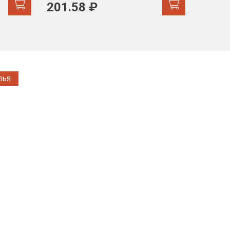
103 
201.58 ₽
171.44
лья