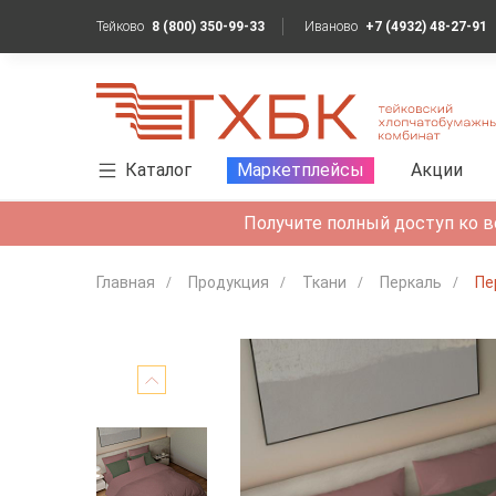
Тейково
8 (800) 350-99-33
Иваново
+7 (4932) 48-27-91
Каталог
Маркетплейсы
Акции
Получите полный доступ ко в
Главная
Продукция
Ткани
Перкаль
Пе