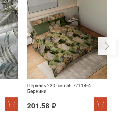
Перкаль 220 см наб 72114-4
Перкал
Бернини
Мрамор
201.58 ₽
201.