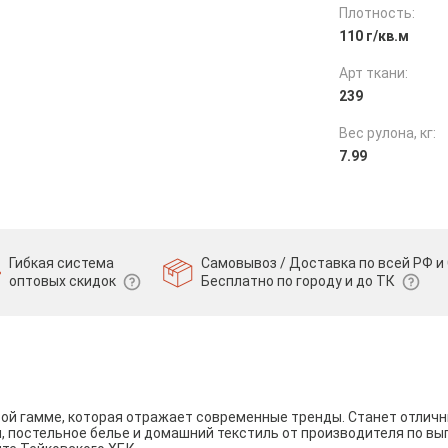
Плотность:
110 г/кв.м
Арт ткани:
239
Вес рулона, кг:
7.99
Гибкая система
Самовывоз / Доставка по всей РФ и 
оптовых скидок
Бесплатно по городу и до ТК
вой гамме, которая отражает современные тренды. Станет отли
и, постельное белье и домашний текстиль от производителя по вы