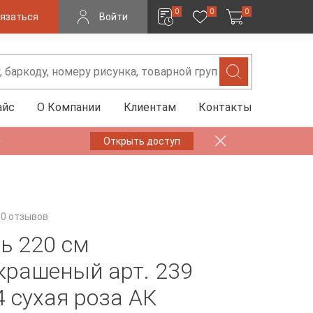
0
0
0
язаться
Войти
айс
О Компании
Клиентам
Контакты
✨
Открыть доступ
0 отзывов
ь 220 см
крашеный арт. 239
4 сухая роза АК