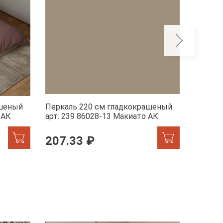
ашеный
Перкаль 220 см гладкокрашеный
Перкал
 АК
арт. 239 86028-13 Макиато АК
арт. 23
207.33 ₽
207.