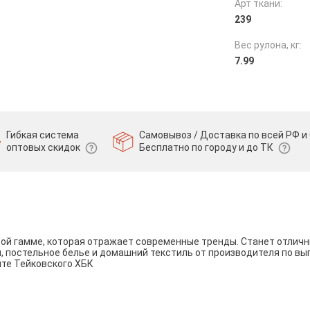
Арт ткани:
239
Вес рулона, кг:
7.99
Гибкая система
Самовывоз / Доставка по всей РФ и 
оптовых скидок
Бесплатно по городу и до ТК
вой гамме, которая отражает современные тренды. Станет отли
и, постельное белье и домашний текстиль от производителя по вы
йте Тейковского ХБК