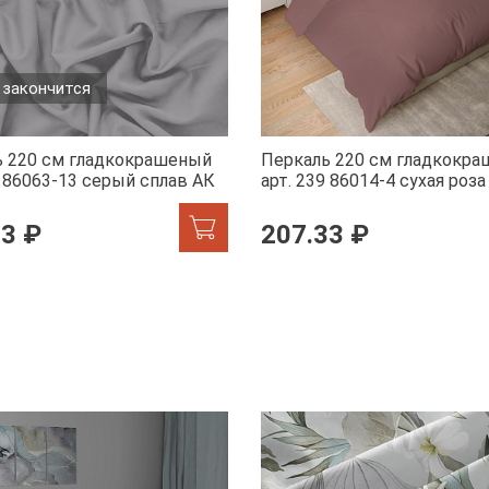
 закончится
ь 220 см гладкокрашеный
Перкаль 220 см гладкокр
9 86063-13 серый сплав АК
арт. 239 86014-4 сухая роза
33 ₽
207.33 ₽