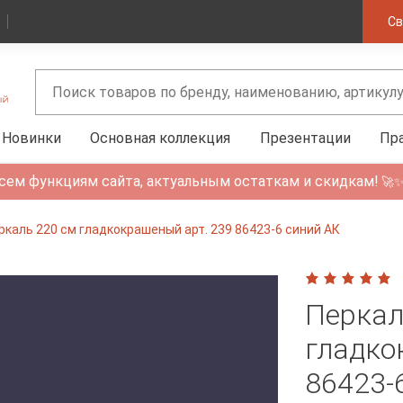
Св
Новинки
Основная коллекция
Презентации
Пр
сем функциям сайта, актуальным остаткам и скидкам!
🚀
ркаль 220 см гладкокрашеный арт. 239 86423-6 синий АК
Перкал
гладко
86423-