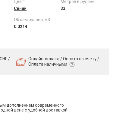
Цвет:
Метров в рулоне:
Синий
33
Объем рулона, м3:
0.0214
СНГ /
Онлайн-оплата / Оплата по счету /
Оплата наличными
чным дополнением современного
годной цене с удобной доставкой