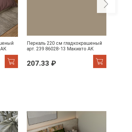
ашеный
Перкаль 220 см гладкокрашеный
Перкал
 АК
арт. 239 86028-13 Макиато АК
арт. 23
207.33 ₽
207.