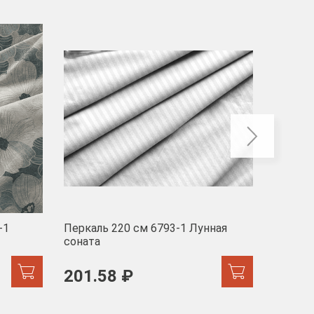
-40
-1
Перкаль 220 см 6793-1 Лунная
Муслин
соната
103 
201.58 ₽
171.44