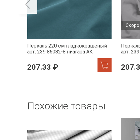
Скоро
Перкаль 220 см гладкокрашеный
Перкал
арт. 239 86082-8 ниагара АК
арт. 23
207.33 ₽
207.
Похожие товары