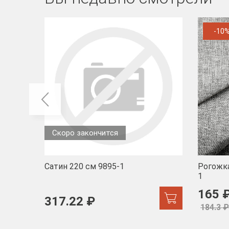
-10
Скоро закончится
Сатин 220 см 9895-1
Рогожка
1
165 
317.22 ₽
184.3 ₽