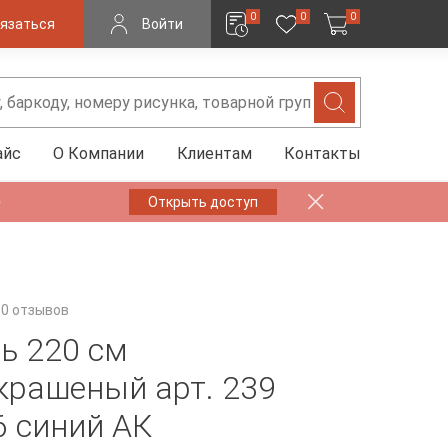
0
0
0
язаться
Войти
айс
О Компании
Клиентам
Контакты
✨
Открыть доступ
0 отзывов
ь 220 см
крашеный арт. 239
6 синий АК