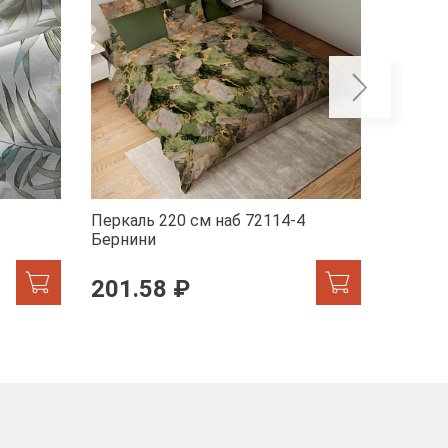
Перкаль 220 см наб 72114-4
Перкал
Бернини
Мрамор
201.58 ₽
201.