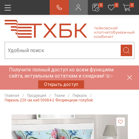
0
0
0
Получите полный доступ ко всем функциям
сайта, актуальным остаткам и скидкам!
🚀✨
Открыть доступ
Главная
Продукция
Ткани
Перкаль
Перкаль 220 см наб 50084-2 Флоренциум голубой