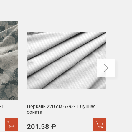
-40
-1
Перкаль 220 см 6793-1 Лунная
Муслин
соната
103 
201.58 ₽
171.44