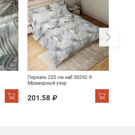
Перкаль 220 см наб 50292-9
Перкал
Мраморный узор
201.58 ₽
201.