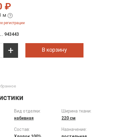
0 ₽
3 м
е регистрации
943443
В корзину
истики
Вид отделки:
Ширина ткани:
набивная
220 см
Состав:
Назначение:
Хлопок 100%
постельная