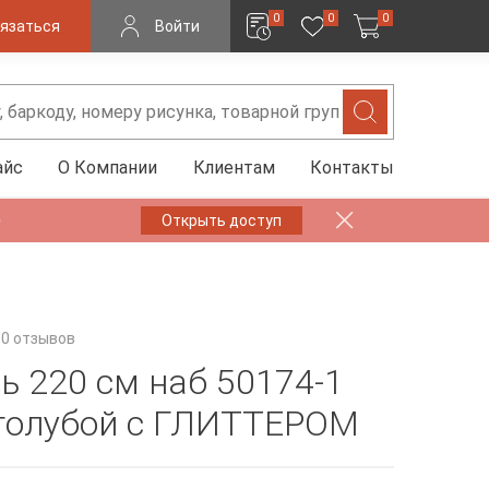
0
0
0
язаться
Войти
айс
О Компании
Клиентам
Контакты
✨
Открыть доступ
0 отзывов
ь 220 см наб 50174-1
голубой с ГЛИТТЕРОМ