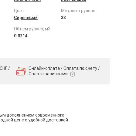
Цвет:
Метров в рулоне:
Сиреневый
33
Объем рулона, м3:
0.0214
СНГ /
Онлайн-оплата / Оплата по счету /
Оплата наличными
чным дополнением современного
годной цене с удобной доставкой