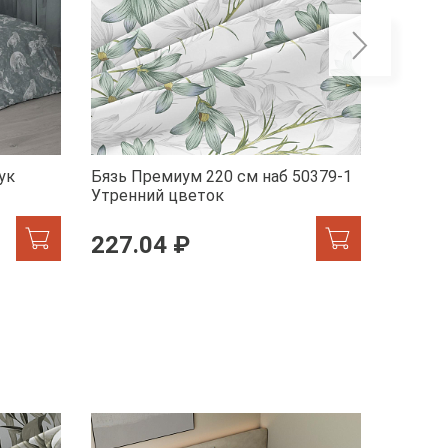
ук
Бязь Премиум 220 см наб 50379-1
Бельев
Утренний цветок
41072-
227.04 ₽
246.