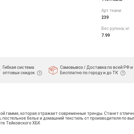
Арт ткани:
239
Вес рулона, кг:
7.99
Гибкая система
Самовывоз / Доставка по всей РФ и 
оптовых скидок
Бесплатно по городу и до ТК
вой гамме, которая отражает современные тренды. Станет отли
и, постельное белье и домашний текстиль от производителя по вы
йте Тейковского ХБК