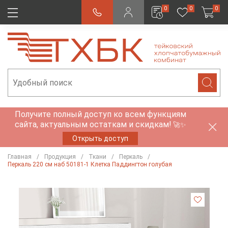
0
0
0
Получите полный доступ ко всем функциям
сайта, актуальным остаткам и скидкам!
🚀✨
Открыть доступ
Главная
Продукция
Ткани
Перкаль
Перкаль 220 см наб 50181-1 Клетка Паддингтон голубая