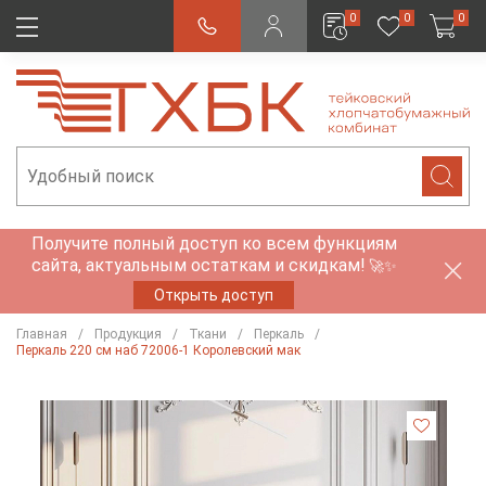
0
0
0
Получите полный доступ ко всем функциям
сайта, актуальным остаткам и скидкам!
🚀✨
Открыть доступ
Главная
Продукция
Ткани
Перкаль
Перкаль 220 см наб 72006-1 Королевский мак