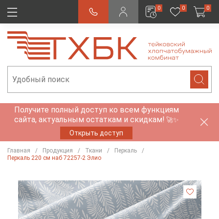
0
0
0
Получите полный доступ ко всем функциям
сайта, актуальным остаткам и скидкам!
🚀✨
Открыть доступ
Главная
Продукция
Ткани
Перкаль
Перкаль 220 см наб 72257-2 Элио