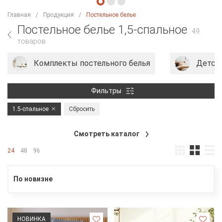
Главная
Продукция
Постельное белье
Постельное белье 1,5-спальное
49
товаров
Комплекты постельного белья
Детско
Фильтры
1.5-спальное
Сбросить
Смотреть каталог
24
48
96
По новизне
НОВИНКА