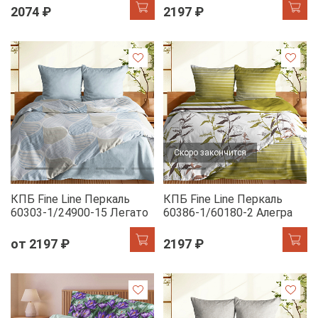
60381-1/13322-7 Любовь
2074 ₽
2197 ₽
Скоро закончится
КПБ Fine Line Перкаль
КПБ Fine Line Перкаль
60303-1/24900-15 Легато
60386-1/60180-2 Алегра
от 2197 ₽
2197 ₽