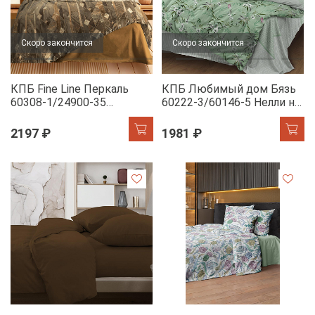
Скоро закончится
Скоро закончится
КПБ Fine Line Перкаль
КПБ Любимый дом Бязь
60308-1/24900-35
60222-3/60146-5 Нелли н/
Ритмика
у
2197 ₽
1981 ₽