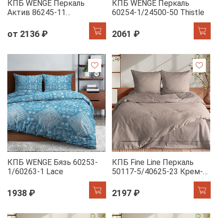
КПБ WENGE Перкаль
КПБ WENGE Перкаль
Актив 86245-11
60254-1/24500-50 Тhistle
Шоколадный
от 2136 ₽
2061 ₽
КПБ WENGE Бязь 60253-
КПБ Fine Line Перкаль
1/60263-1 Lace
50117-5/40625-23 Крем-
брюле Арт
1938 ₽
2197 ₽