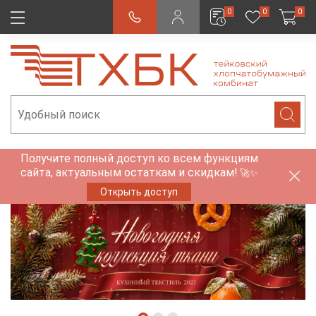
0
0
0
Получите полный доступ ко всем функциям
сайта, актуальным остаткам и скидкам!
🚀✨
Открыть доступ