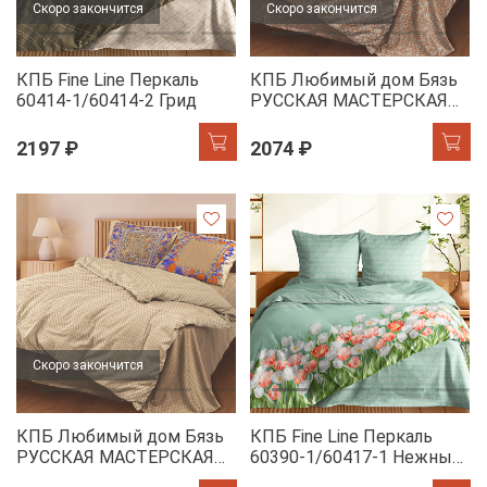
Скоро закончится
Скоро закончится
КПБ Fine Line Перкаль
КПБ Любимый дом Бязь
60414-1/60414-2 Грид
РУССКАЯ МАСТЕРСКАЯ
(70х70 - 2 шт. панно)
60382-1/13321-9 Вера
2197 ₽
2074 ₽
Скоро закончится
КПБ Любимый дом Бязь
КПБ Fine Line Перкаль
РУССКАЯ МАСТЕРСКАЯ
60390-1/60417-1 Нежные
(70х70 - 2 шт. панно)
тюльпаны