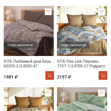
Скоро закончится
Скоро закончится
КПБ Любимый дом Бязь
КПБ Fine Line Перкаль
60205-2/24500-47
7157-1/24700-27 Родриго
Традиция н/у
1981 ₽
2197 ₽