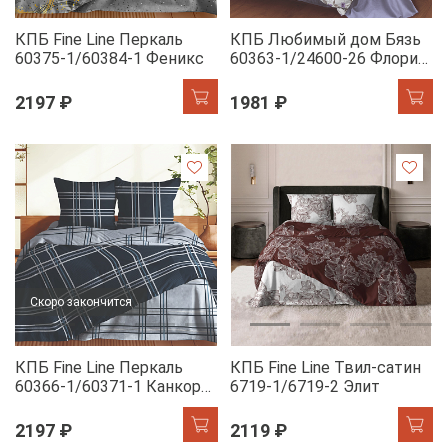
КПБ Fine Line Перкаль
КПБ Любимый дом Бязь
60375-1/60384-1 Феникс
60363-1/24600-26 Флория
н/у
2197 ₽
1981 ₽
Скоро закончится
КПБ Fine Line Перкаль
КПБ Fine Line Твил-сатин
60366-1/60371-1 Канкор
6719-1/6719-2 Элит
сапфир
2197 ₽
2119 ₽