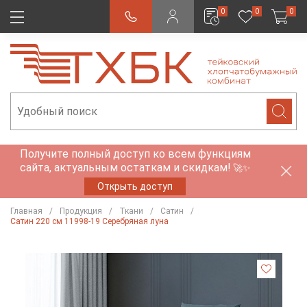
0
0
0
Получите полный доступ ко всем функциям
сайта, актуальным остаткам и скидкам!
🚀✨
Открыть доступ
Главная
Продукция
Ткани
Сатин
Сатин 220 см 11998-19 Серебряная луна