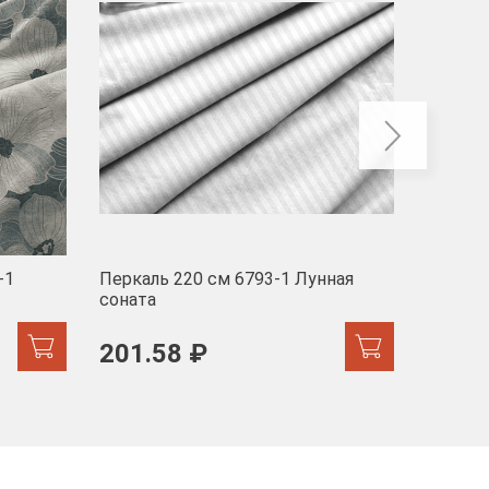
-1
Перкаль 220 см 6793-1 Лунная
Муслин
соната
103 
201.58 ₽
171.44