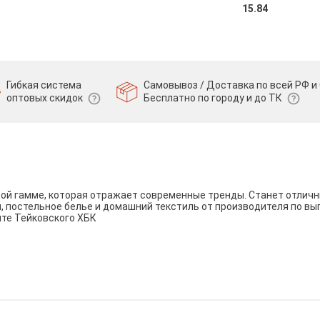
15.84
Гибкая система
Самовывоз / Доставка по всей РФ и 
оптовых скидок
Бесплатно по городу и до ТК
вой гамме, которая отражает современные тренды. Станет отли
и, постельное белье и домашний текстиль от производителя по вы
йте Тейковского ХБК