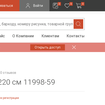
0
0
0
язаться
Войти
айс
О Компании
Клиентам
Контакты
✨
Открыть доступ
0 отзывов
220 см 11998-59
е регистрации