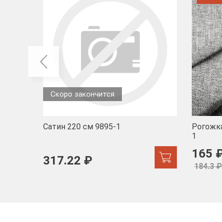
Скоро закончится
Сатин 220 см 9895-1
Рогожка
1
165 
317.22 ₽
184.3 ₽