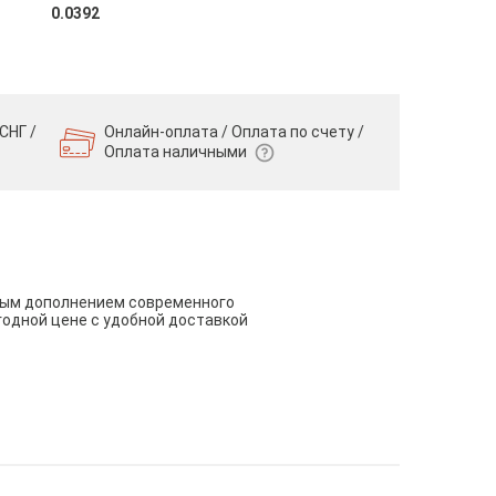
0.0392
СНГ /
Онлайн-оплата / Оплата по счету /
Оплата наличными
чным дополнением современного
годной цене с удобной доставкой