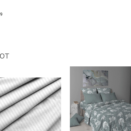
59
ют