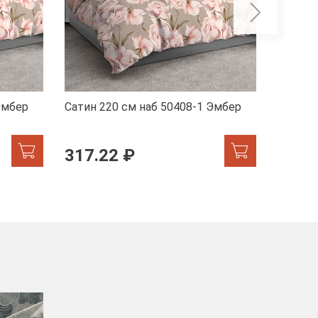
Эмбер
Сатин 220 см наб 50408-1 Эмбер
Сатин 
317.22 ₽
317.
-40