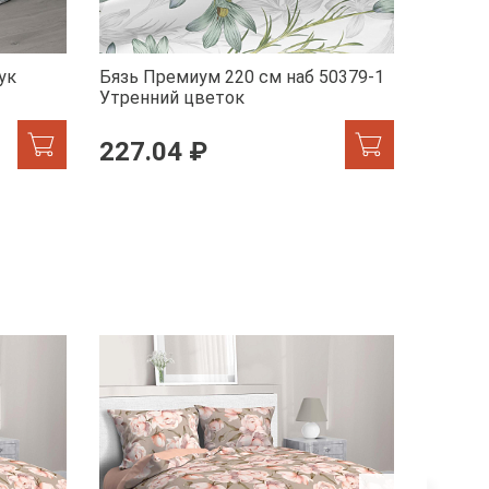
ук
Бязь Премиум 220 см наб 50379-1
Бязь П
Утренний цветок
Эстети
227.04 ₽
227.