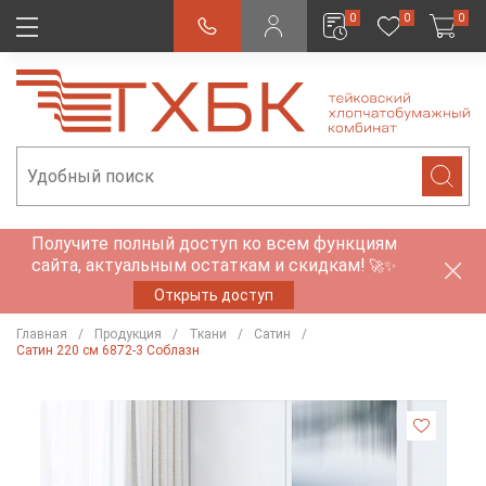
0
0
0
Получите полный доступ ко всем функциям
сайта, актуальным остаткам и скидкам!
🚀✨
Открыть доступ
Главная
Продукция
Ткани
Сатин
Сатин 220 см 6872-3 Соблазн