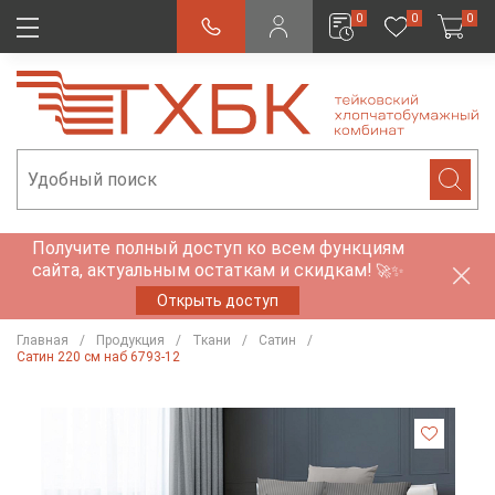
0
0
0
Получите полный доступ ко всем функциям
сайта, актуальным остаткам и скидкам!
🚀✨
Открыть доступ
Главная
Продукция
Ткани
Сатин
Сатин 220 см наб 6793-12