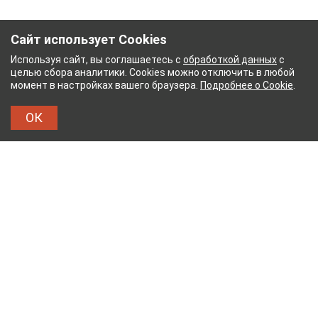
Сайт использует Cookies
Используя сайт, вы соглашаетесь с
обработкой данных
с
целью сбора аналитики. Cookies можно отключить в любой
момент в настройках вашего браузера.
Подробнее о Cookie
.
ОК
НЫЙ КОМБИНАТ
ТЕЙКОВСКИЙ ХЛОПЧАТОБУМ
ТХБК
Тейковский хлопчатобумажный комбинат – современное
текстильное предприятие России полного
производственного цикла, оснащенное новейшим