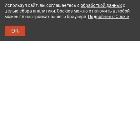
Используя сайт, вы соглашаетесь с
обработкой данных
с
целью сбора аналитики. Cookies можно отключить в любой
момент в настройках вашего браузера.
Подробнее о Cookie
.
ОК
НЫЙ КОМБИНАТ
ТЕЙКОВСКИЙ ХЛОПЧАТОБУМ
ТХБК
Тейковский хлопчатобумажный комбинат – современное
текстильное предприятие России полного
производственного цикла, оснащенное новейшим
оборудованием.