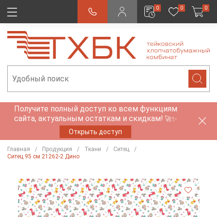
0
0
0
Получите полный доступ ко всем функциям
сайта, актуальным остаткам и скидкам!
🚀✨
Открыть доступ
Главная
Продукция
Ткани
Ситец
Ситец 95 см 21262-2 Дино