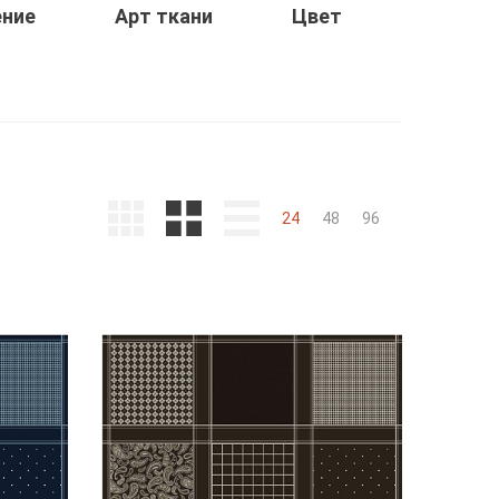
ение
Арт ткани
Цвет
24
48
96