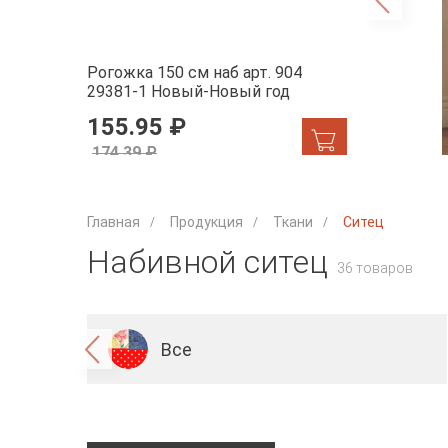
т. 904
Рогожка 150 см наб арт. 904
Рогожка 150 
хито
29381-1 Новый-Новый год
29448-1 Осе
155.95 ₽
124 ₽
174.39 ₽
174.39 ₽
Главная
Продукция
Ткани
Ситец
Набивной ситец
36 товаров
Все