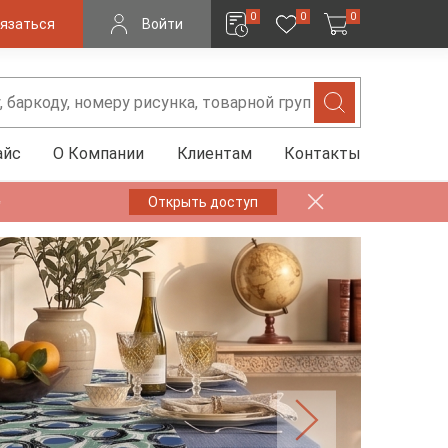
0
0
0
язаться
Войти
айс
О Компании
Клиентам
Контакты
✨
Открыть доступ