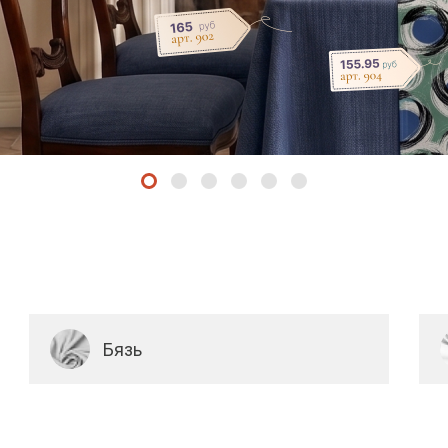
см наб арт. 904
нь
Бязь