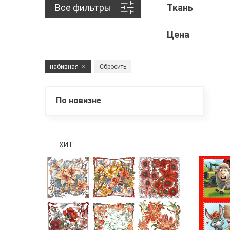
Все фильтры
Ткань
Цена
набивная
Сбросить
По новизне
ХИТ