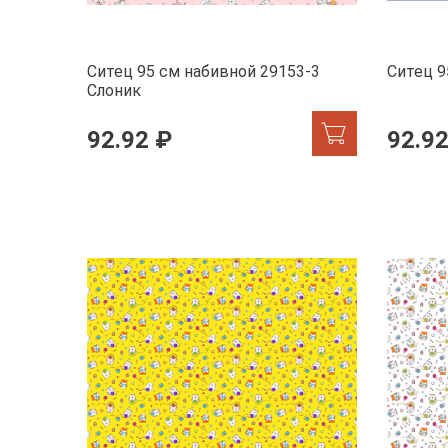
Ситец 95 см набивной 29153-3
Ситец 9
Слоник
92.92 ₽
92.92