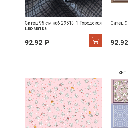
Ситец 95 см наб 29513-1 Городская
Ситец 9
шахматка
92.92 ₽
92.92
ХИТ