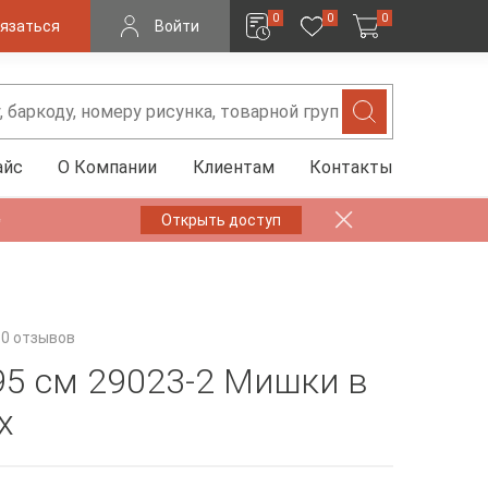
0
0
0
язаться
Войти
айс
О Компании
Клиентам
Контакты
✨
Открыть доступ
0 отзывов
95 см 29023-2 Мишки в
х