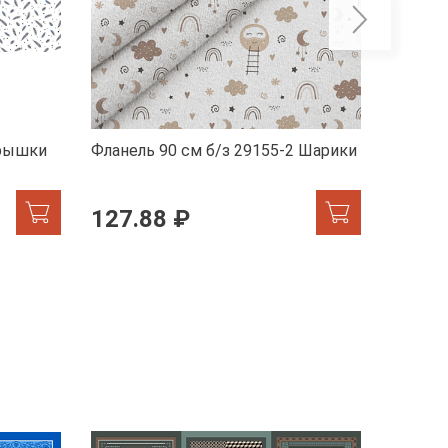
ерышки
Фланель 90 см б/з 29155-2 Шарики
Фланел
Мэйсо
127.88 ₽
215.
ХИТ