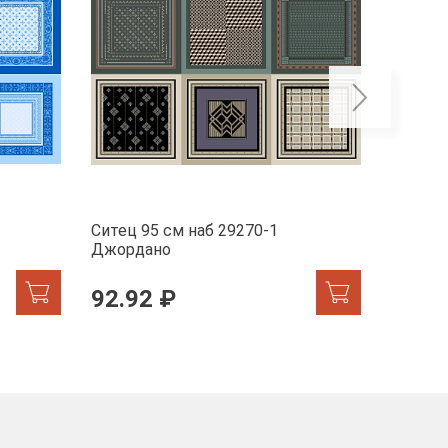
Ситец 95 см наб 29270-1
Ситец 
Джордано
92.92 ₽
92.9