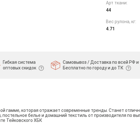
Арт ткани:
44
Вес рулона, кг:
4.71
Гибкая система
Самовывоз / Доставка по всей РФ и 
оптовых скидок
Бесплатно по городу и до ТК
вой гамме, которая отражает современные тренды. Станет отли
и, постельное белье и домашний текстиль от производителя по вы
йте Тейковского ХБК