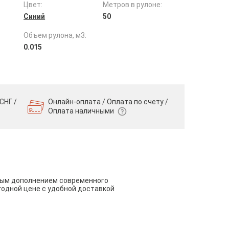
Цвет:
Метров в рулоне:
Синий
50
Объем рулона, м3:
0.015
СНГ /
Онлайн-оплата / Оплата по счету /
Оплата наличными
чным дополнением современного
годной цене с удобной доставкой