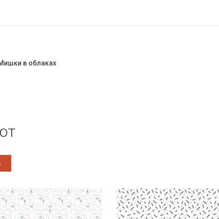
 Мишки в облаках
ют
%