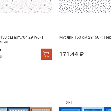
150 см арт.704 29196-1
Муслин 150 см 29168-1 П
ения
₽
171.44 ₽
 ₽
ХИТ