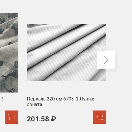
-40
-1
Перкаль 220 см 6793-1 Лунная
Муслин
соната
103 
201.58 ₽
171.44