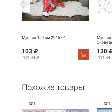
Муслин 150 см 29167-1
Муслин 
Сновед
103 ₽
130 
171.44 ₽
171.44
Похожие товары
ХИТ
ХИТ