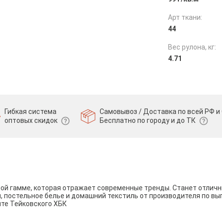
Арт ткани:
44
Вес рулона, кг:
4.71
Гибкая система
Самовывоз / Доставка по всей РФ и 
оптовых скидок
Бесплатно по городу и до ТК
вой гамме, которая отражает современные тренды. Станет отли
и, постельное белье и домашний текстиль от производителя по вы
йте Тейковского ХБК