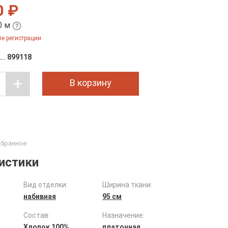
0 ₽
0 м
е регистрации
899118
В корзину
истики
Вид отделки:
Ширина ткани:
набивная
95 см
Состав:
Назначение:
Хлопок 100%
платочная