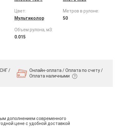
Цвет:
Метров в рулоне:
Мультиколор
50
Объем рулона, м3:
0.015
СНГ /
Онлайн-оплата / Оплата по счету /
Оплата наличными
чным дополнением современного
годной цене с удобной доставкой