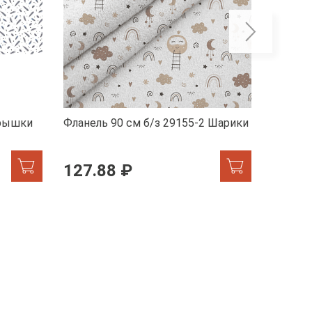
ерышки
Фланель 90 см б/з 29155-2 Шарики
Фланел
Мэйсо
127.88 ₽
215.
ХИТ