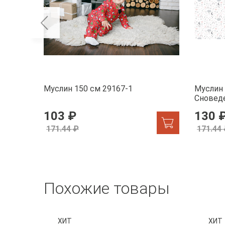
Муслин 150 см 29167-1
Муслин 
Сновед
103 ₽
130 
171.44 ₽
171.44
Похожие товары
ХИТ
ХИТ