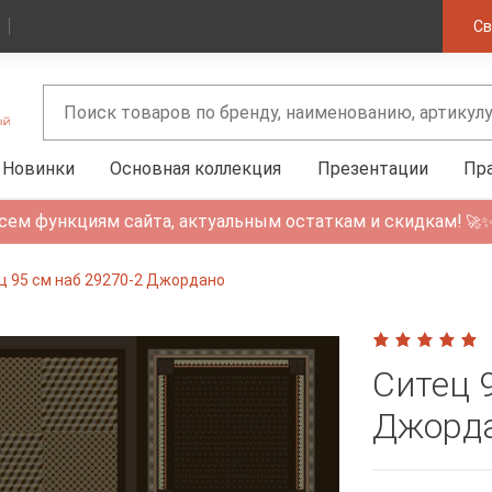
Св
Новинки
Основная коллекция
Презентации
Пр
сем функциям сайта, актуальным остаткам и скидкам!
🚀
ц 95 см наб 29270-2 Джордано
Ситец 
Джорд