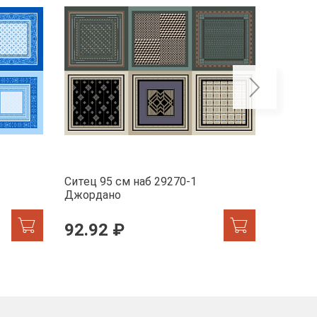
Ситец 95 см наб 29270-1
Ситец 
Джордано
92.92 ₽
92.9