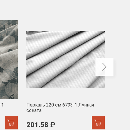
-40
-1
Перкаль 220 см 6793-1 Лунная
Муслин
соната
103 
201.58 ₽
171.44