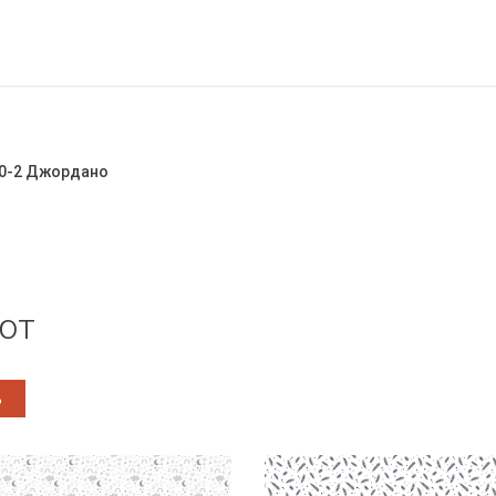
270-2 Джордано
ют
%