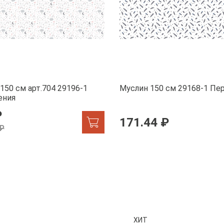
150 см арт.704 29196-1
Муслин 150 см 29168-1 П
ения
₽
171.44 ₽
 ₽
ХИТ