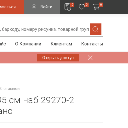
0
0
0
язаться
Войти
айс
О Компании
Клиентам
Контакты
✨
Открыть доступ
0 отзывов
95 см наб 29270-2
ано