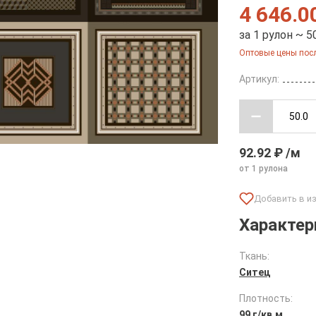
4 646.0
за 1 рулон ~ 5
Оптовые цены посл
Артикул:
92.92 ₽ /м
от 1 рулона
Характер
Ткань:
Ситец
Плотность:
99 г/кв.м