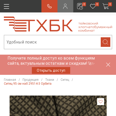
0
0
0
Получите полный доступ ко всем функциям
сайта, актуальным остаткам и скидкам!
🚀✨
Открыть доступ
Главная
Продукция
Ткани
Ситец
Ситец 95 см наб 29514-3 Орбита