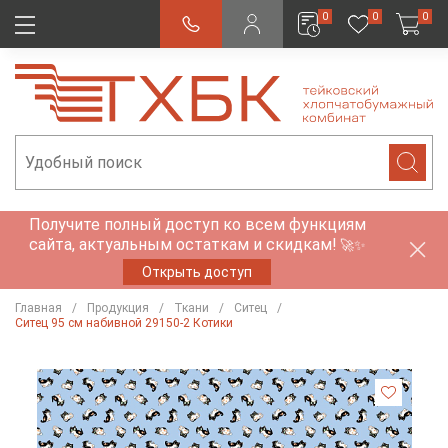
0
0
0
Получите полный доступ ко всем функциям
сайта, актуальным остаткам и скидкам!
🚀✨
Открыть доступ
Главная
Продукция
Ткани
Ситец
Ситец 95 см набивной 29150-2 Котики