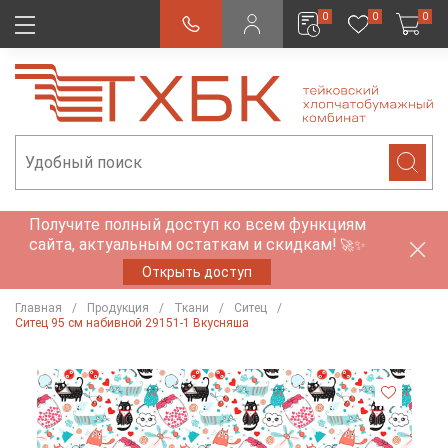
0
0
0
Получите полный доступ ко всем функциям
сайта, актуальным остаткам и скидкам!
🚀✨
Открыть доступ
Главная
Продукция
Ткани
Ситец
Ситец 95 см набивной 29151-1 Вкусняша