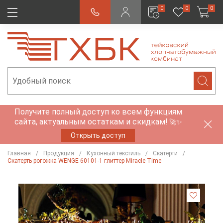
0
0
0
Получите полный доступ ко всем функциям
сайта, актуальным остаткам и скидкам!
🚀✨
Открыть доступ
Главная
Продукция
Кухонный текстиль
Скатерти
Скатерть рогожка WENGE 60101-1 глиттер Miracle Time