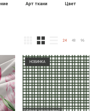
ение
Арт ткани
Цвет
24
48
96
НОВИНКА
Скоро закончится