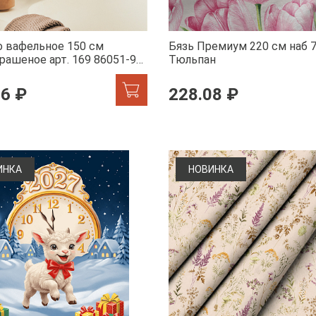
 вафельное 150 см
Бязь Премиум 220 см наб 
рашеное арт. 169 86051-99
Тюльпан
й мокко АК
16 ₽
228.08 ₽
ИНКА
НОВИНКА