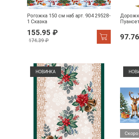
Рогожка 150 см наб арт. 904 29528-
Дорожка
1 Сказка
Пуансе
155.95 ₽
97.76
174.39 ₽
НОВИНКА
НОВ
Скоро