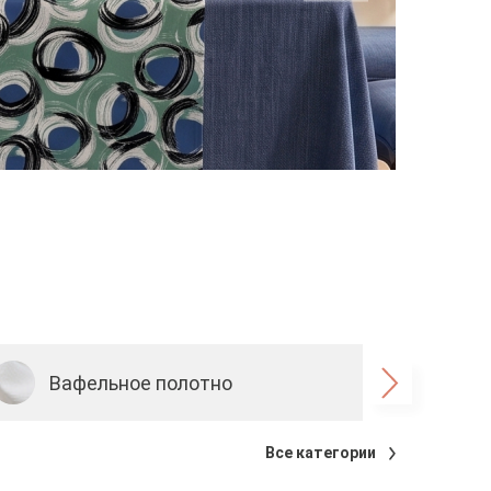
Вафельное полотно
Р
Все категории