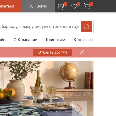
0
0
0
язаться
Войти
айс
О Компании
Клиентам
Контакты
✨
Открыть доступ