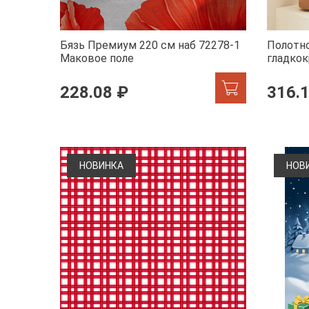
Бязь Премиум 220 см наб 72278-1
Полотно
Маковое поле
гладкок
розовы
228.08 ₽
316.
НОВИНКА
НОВ