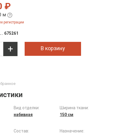
0 ₽
0 м
е регистрации
675261
В корзину
истики
Вид отделки:
Ширина ткани:
набивная
150 см
Состав:
Назначение: