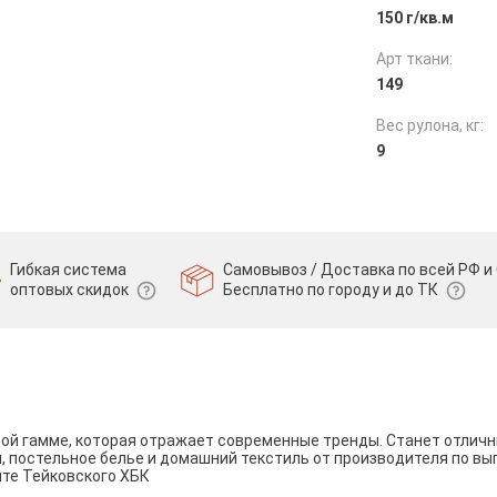
150 г/кв.м
Арт ткани:
149
Вес рулона, кг:
9
Гибкая система
Самовывоз / Доставка по всей РФ и 
оптовых скидок
Бесплатно по городу и до ТК
вой гамме, которая отражает современные тренды. Станет отли
и, постельное белье и домашний текстиль от производителя по вы
йте Тейковского ХБК