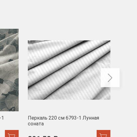
-40
-1
Перкаль 220 см 6793-1 Лунная
Муслин
соната
103 