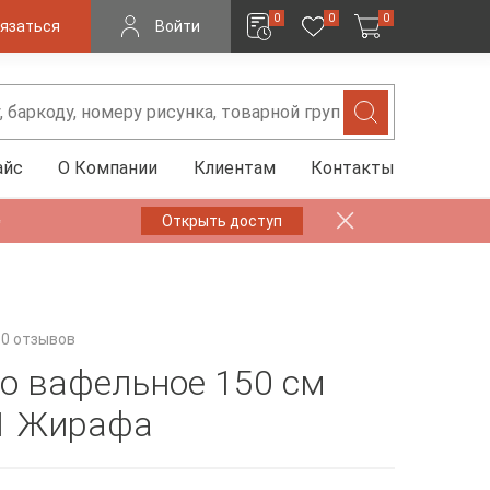
0
0
0
язаться
Войти
айс
О Компании
Клиентам
Контакты
✨
Открыть доступ
0 отзывов
о вафельное 150 см
1 Жирафа