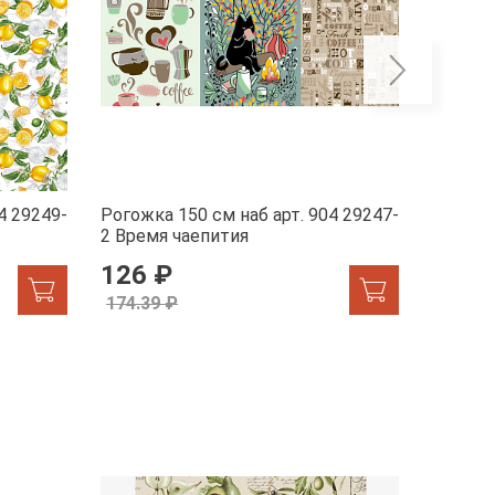
4 29249-
Рогожка 150 см наб арт. 904 29247-
Рогожка
2 Время чаепития
1 Жар-
126 ₽
155.
174.39 ₽
174.39