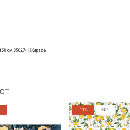
150 см 35027-1 Жирафа
ют
%
-11%
ХИТ