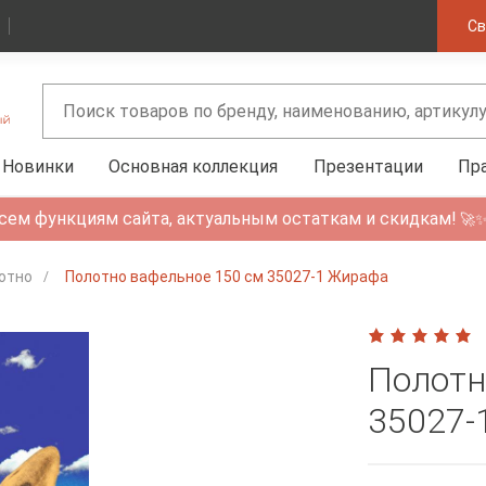
Св
Новинки
Основная коллекция
Презентации
Пр
сем функциям сайта, актуальным остаткам и скидкам!
🚀
отно
Полотно вафельное 150 см 35027-1 Жирафа
Полотн
35027-