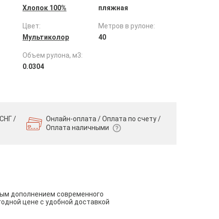
Хлопок 100%
пляжная
Цвет:
Метров в рулоне:
Мультиколор
40
Объем рулона, м3:
0.0304
СНГ /
Онлайн-оплата / Оплата по счету /
Оплата наличными
чным дополнением современного
годной цене с удобной доставкой