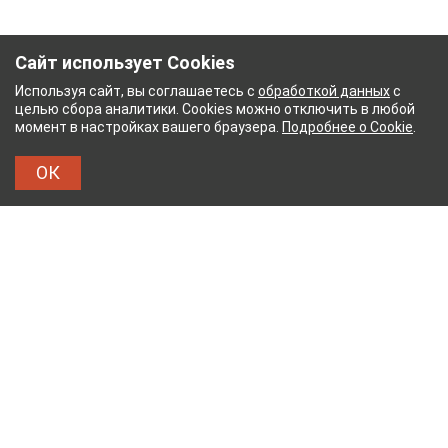
Сайт использует Cookies
Используя сайт, вы соглашаетесь с
обработкой данных
с
целью сбора аналитики. Cookies можно отключить в любой
момент в настройках вашего браузера.
Подробнее о Cookie
.
ОК
БУМАЖНЫЙ КОМБИНАТ
ТЕЙКОВСКИЙ ХЛОПЧАТ
ТХБК
Тейковский хлопчатобумажный комбинат – современное
текстильное предприятие России полного