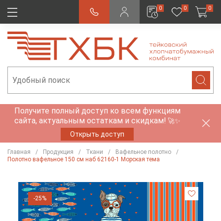
0
0
0
Получите полный доступ ко всем функциям
сайта, актуальным остаткам и скидкам!
🚀✨
Открыть доступ
Главная
Продукция
Ткани
Вафельное полотно
Полотно вафельное 150 см наб 62160-1 Морская тема
-25%