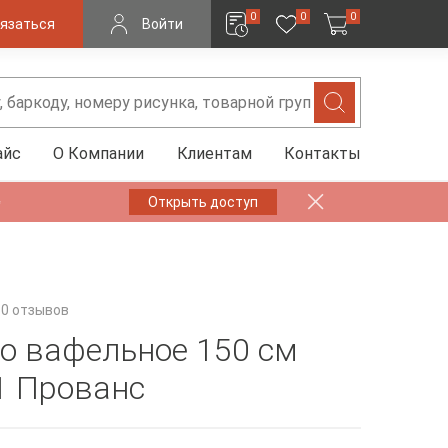
0
0
0
язаться
Войти
айс
О Компании
Клиентам
Контакты
✨
Открыть доступ
0 отзывов
о вафельное 150 см
1 Прованс