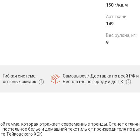
150 г/кв.м
Арт ткани:
149
Вес рулона, кг:
9
Гибкая система
Самовывоз / Доставка по всей РФ и 
оптовых скидок
Бесплатно по городу и до ТК
вой гамме, которая отражает современные тренды. Станет отли
и, постельное белье и домашний текстиль от производителя по вы
йте Тейковского ХБК