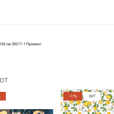
150 см 30217-1 Прованс
ют
%
-11%
ХИТ