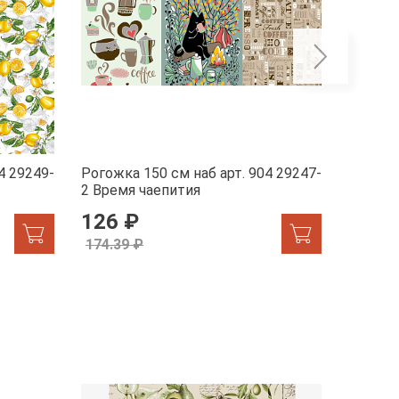
4 29249-
Рогожка 150 см наб арт. 904 29247-
Рогожка
2 Время чаепития
1 Жар-
126 ₽
155.
174.39 ₽
174.39