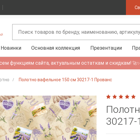
Св
Новинки
Основная коллекция
Презентации
Пр
сем функциям сайта, актуальным остаткам и скидкам!
🚀
отно
Полотно вафельное 150 см 30217-1 Прованс
Полотн
30217-