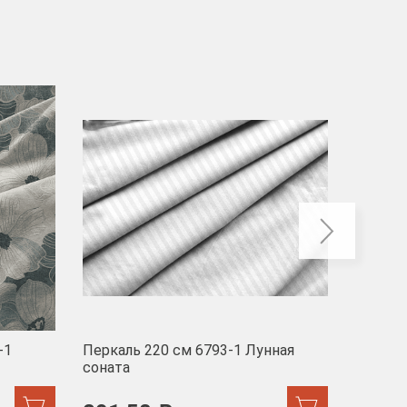
-40
-1
Перкаль 220 см 6793-1 Лунная
Муслин
соната
103 