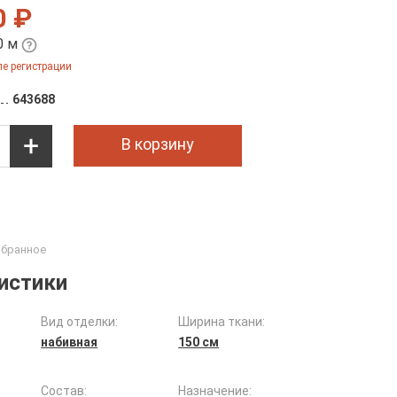
0 ₽
0 м
е регистрации
643688
В корзину
истики
Вид отделки:
Ширина ткани:
набивная
150 см
Состав:
Назначение: