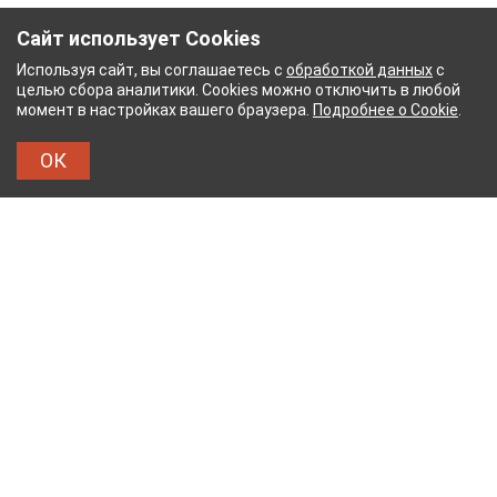
Сайт использует Cookies
Используя сайт, вы соглашаетесь с
обработкой данных
с
целью сбора аналитики. Cookies можно отключить в любой
момент в настройках вашего браузера.
Подробнее о Cookie
.
ОК
НЫЙ КОМБИНАТ
ТЕЙКОВСКИЙ ХЛОПЧАТОБУМ
ТХБК
Тейковский хлопчатобумажный комбинат – современное
текстильное предприятие России полного
производственного цикла, оснащенное новейшим
оборудованием.