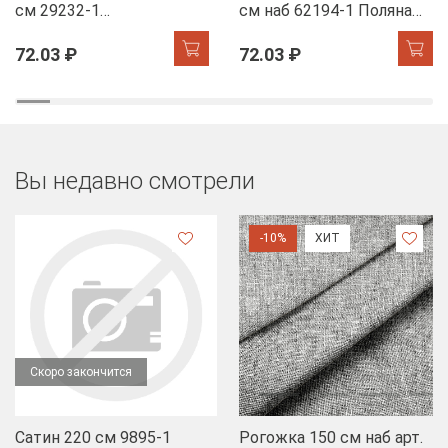
см 29232-1
см наб 62194-1 Поляна
Мандариновый коктель
курочек
72.03 ₽
72.03 ₽
Вы недавно смотрели
-10%
ХИТ
Скоро закончится
Сатин 220 см 9895-1
Рогожка 150 см наб арт.