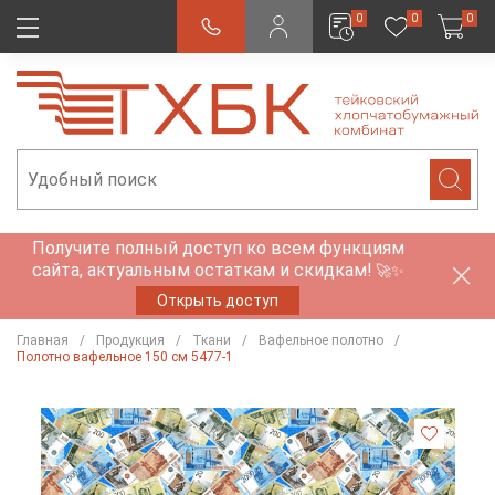
0
0
0
Получите полный доступ ко всем функциям
сайта, актуальным остаткам и скидкам!
🚀✨
Открыть доступ
Главная
Продукция
Ткани
Вафельное полотно
Полотно вафельное 150 см 5477-1