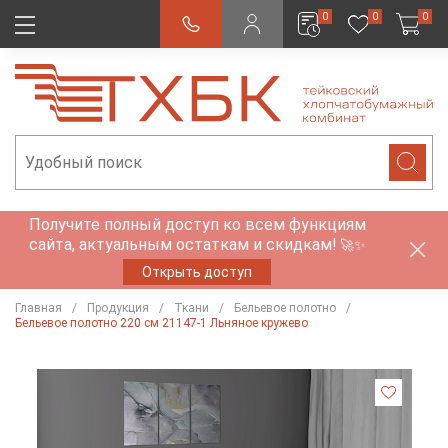
0
0
0
Получите полный доступ ко всем функциям
сайта, актуальным остаткам и скидкам!
🚀✨
Открыть доступ
Главная
Продукция
Ткани
Бельевое полотно
Бельевое полотно 220 см 21147-1 Льняное кружево