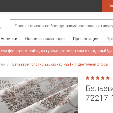
Св
Новинки
Основная коллекция
Презентации
Пр
сем функциям сайта, актуальным остаткам и скидкам!
🚀
тно
Бельевое полотно 220 см наб 72217-1 Цветочная флора
Бельев
72217-