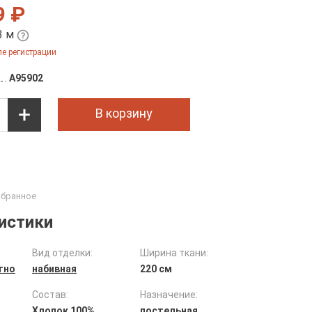
9 ₽
3 м
е регистрации
A95902
В корзину
истики
Вид отделки:
Ширина ткани:
тно
набивная
220 см
Состав:
Назначение:
Хлопок 100%
постельная