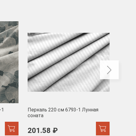
-40
-1
Перкаль 220 см 6793-1 Лунная
Муслин
соната
103 
201.58 ₽
171.44