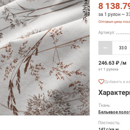
8 138.7
за 1 рулон ~ 3
Оптовые цены посл
Артикул:
246.63 ₽ /м
от 1 рулона
Характер
Ткань:
Бельевое поло
Плотность:
142 г/кв.м