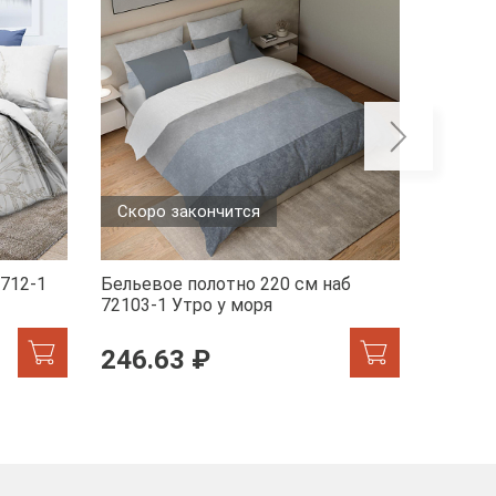
Скоро закончится
Скоро
6712-1
Бельевое полотно 220 см наб
Бельев
72103-1 Утро у моря
Милосл
246.63 ₽
246.