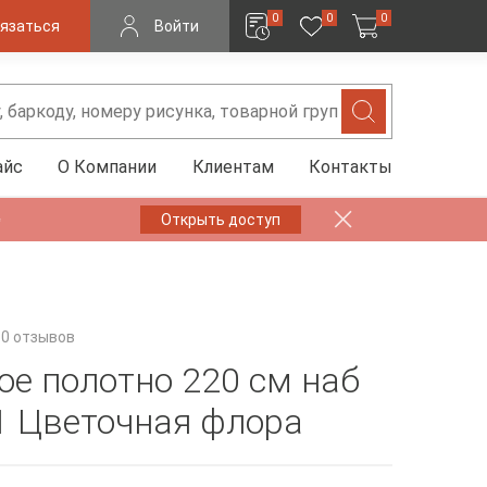
0
0
0
язаться
Войти
айс
О Компании
Клиентам
Контакты
✨
Открыть доступ
0 отзывов
ое полотно 220 см наб
1 Цветочная флора