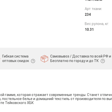
Арт ткани:
234
Вес рулона, кг:
10.31
Гибкая система
Самовывоз / Доставка по всей РФ и 
оптовых скидок
Бесплатно по городу и до ТК
вой гамме, которая отражает современные тренды. Станет отли
и, постельное белье и домашний текстиль от производителя по вы
йте Тейковского ХБК