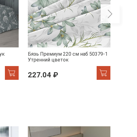
ук
Бязь Премиум 220 см наб 50379-1
Бязь П
Утренний цветок
Эстети
227.04 ₽
227.