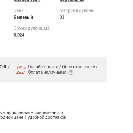
Цвет:
Метров в рулоне:
Бежевый
33
Объем рулона, м3:
0.024
СНГ /
Онлайн-оплата / Оплата по счету /
Оплата наличными
чным дополнением современного
годной цене с удобной доставкой