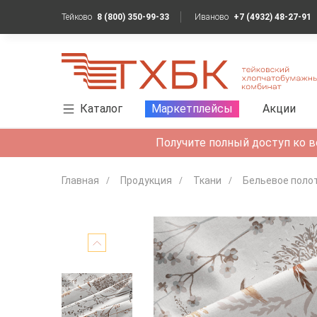
Тейково
8 (800) 350-99-33
Иваново
+7 (4932) 48-27-91
Каталог
Маркетплейсы
Акции
Получите полный доступ ко в
Главная
Продукция
Ткани
Бельевое поло