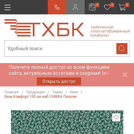
0
0
0
Получите полный доступ ко всем функциям
сайта, актуальным остаткам и скидкам!
🚀✨
Открыть доступ
Главная
Продукция
Ткани
Бязь
Бязь Комфорт 150 см наб 13498-6 Галатея