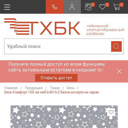
0
0
0
Получите полный доступ ко всем функциям
сайта, актуальным остаткам и скидкам!
🚀✨
Открыть доступ
Главная
Продукция
Ткани
Бязь
Бязь Комфорт 150 см наб 64016-2 Белое ассорти на сером