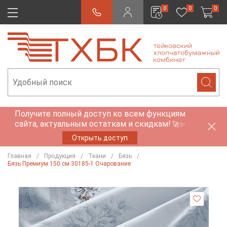
0
0
0
Получите полный доступ ко всем функциям
сайта, актуальным остаткам и скидкам!
🚀✨
Открыть доступ
Главная
Продукция
Ткани
Бязь
Бязь Премиум 150 см 30185-1 Очарование