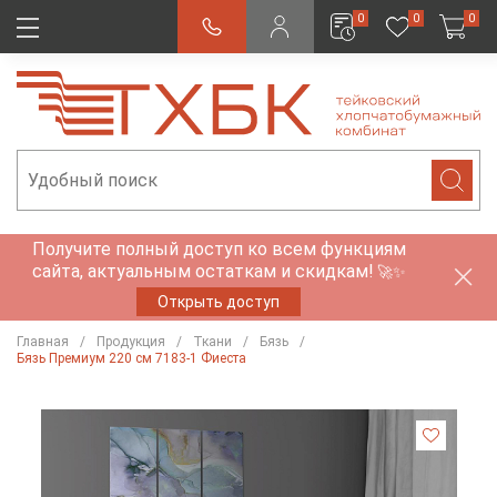
0
0
0
Получите полный доступ ко всем функциям
сайта, актуальным остаткам и скидкам!
🚀✨
Открыть доступ
Главная
Продукция
Ткани
Бязь
Бязь Премиум 220 см 7183-1 Фиеста