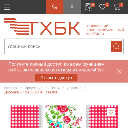
0
0
0
Получите полный доступ ко всем функциям
сайта, актуальным остаткам и скидкам!
🚀✨
Открыть доступ
Главная
Продукция
Ткани
Дорожка
Дорожка 50 см 35021-1 Розалия