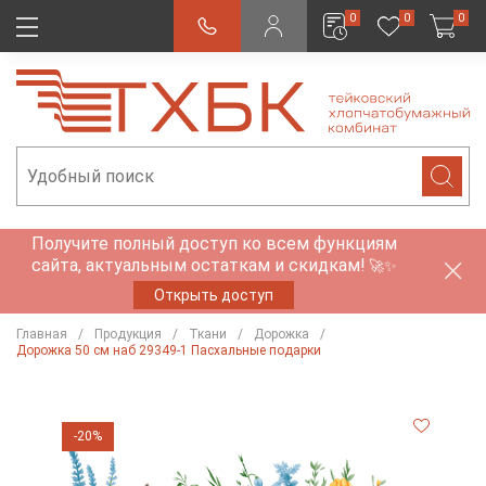
0
0
0
Получите полный доступ ко всем функциям
сайта, актуальным остаткам и скидкам!
🚀✨
Открыть доступ
Главная
Продукция
Ткани
Дорожка
Дорожка 50 см наб 29349-1 Пасхальные подарки
-20%