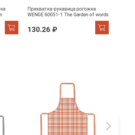
жка
Прихватка-рукавица рогожка
Прихва
m
WENGE 60051-1 The Garden of words
1 The G
130.26 ₽
64.4