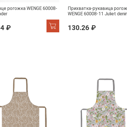
нце рогожка WENGE 60008-
Прихватка-рукавица рого
nder
WENGE 60008-11 Juliet deni
84 ₽
130.26 ₽