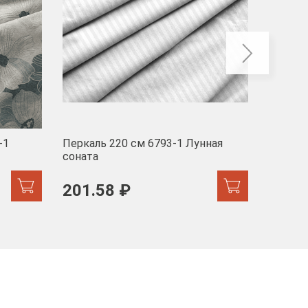
-1
Перкаль 220 см 6793-1 Лунная
Муслин
соната
103 
201.58 ₽
171.44