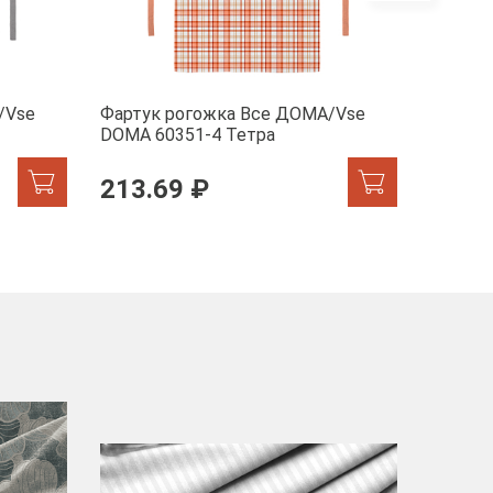
/Vse
Фартук рогожка Все ДОМА/Vse
Фартук
DOMA 60351-4 Тетра
DOMA 6
213.69 ₽
213.
-40