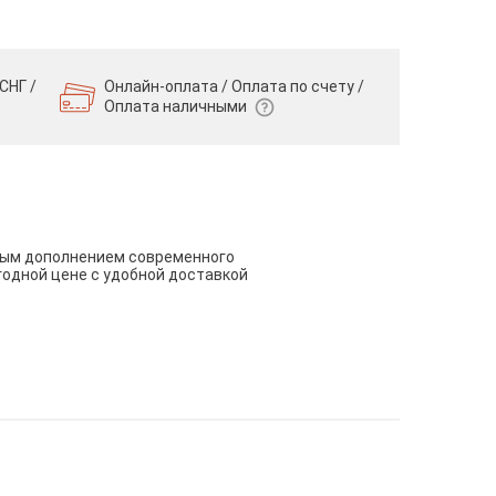
СНГ /
Онлайн-оплата / Оплата по счету /
Оплата наличными
чным дополнением современного
годной цене с удобной доставкой