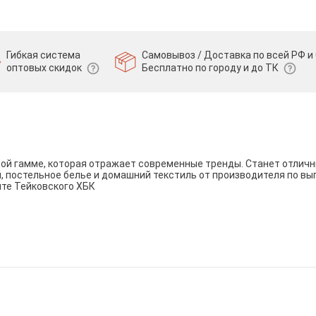
Гибкая система
Самовывоз / Доставка по всей РФ и 
оптовых скидок
Бесплатно по городу и до ТК
вой гамме, которая отражает современные тренды. Станет отли
и, постельное белье и домашний текстиль от производителя по вы
йте Тейковского ХБК