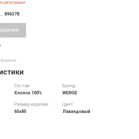
е регистрации
896378
т
истики
Состав:
Бренд:
Хлопок 100%
WENGE
Размер изделия:
Цвет:
65х85
Лавандовый