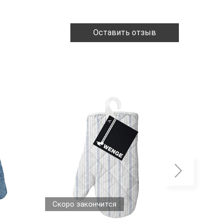
Оставить отзыв
Скоро закончится
Скоро