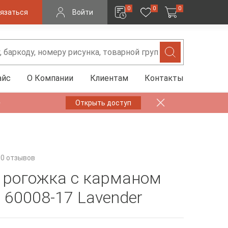
0
0
0
язаться
Войти
айс
О Компании
Клиентам
Контакты
✨
Открыть доступ
0 отзывов
 рогожка с карманом
60008-17 Lavender