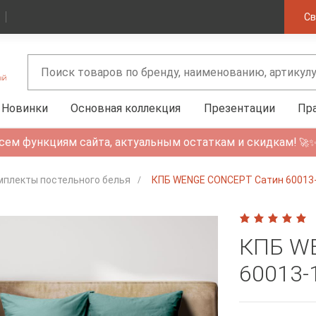
Св
Новинки
Основная коллекция
Презентации
Пр
сем функциям сайта, актуальным остаткам и скидкам!
🚀
мплекты постельного белья
КПБ WENGE CONCEPT Сатин 60013-
КПБ W
60013-