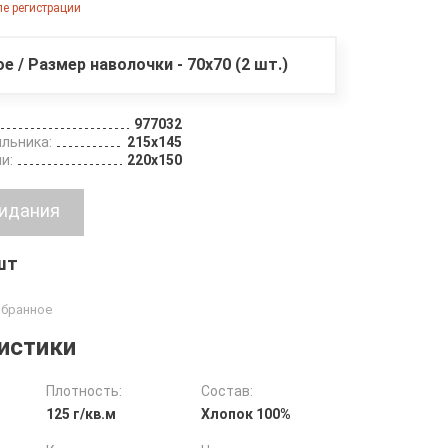
е регистрации
ое / Размер наволочки - 70х70 (2 шт.)
977032
льника:
215х145
и:
220х150
 шт
истики
Плотность:
Состав:
125 г/кв.м
Хлопок 100%