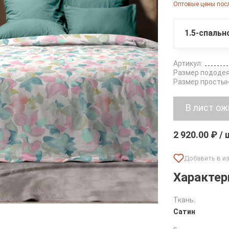
Оптовые цены посл
1.5-спальн
Артикул:
Размер пододея
Размер простын
2 920.00 ₽ /
Характер
Ткань:
Сатин