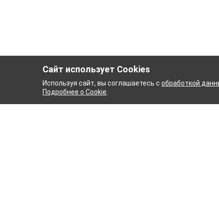
Сайт использует Cookies
Используя сайт, вы соглашаетесь с
обработкой данн
Подробнее о Cookie
.
УМАЖНЫЙ КОМБИНАТ
ТЕЙ
ТХБК
Ткани
Постель
Домашн
Кухонн
Тейковский хлопчатобумажный