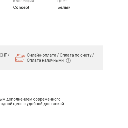
Коллекция:
Цвет:
Concept
Белый
СНГ /
Онлайн-оплата / Оплата по счету /
Оплата наличными
чным дополнением современного
годной цене с удобной доставкой