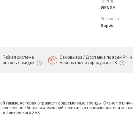
Бренд:
WENGE
Упаковка:
Короб
Гибкая система
Самовывоз / Доставка по всей РФ и 
оптовых скидок
Бесплатно по городу и до ТК
вой гамме, которая отражает современные тренды. Станет отли
и, постельное белье и домашний текстиль от производителя по вы
йте Тейковского ХБК