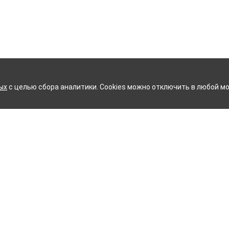
ых
с целью сбора аналитики. Cookies можно отключить в любой мо
КОВСКИЙ ХЛОПЧАТОБУМАЖ
Контакты
ное белье
Тейково
ий текстиль
8 (800) 350-99-33
ый текстиль
Иваново