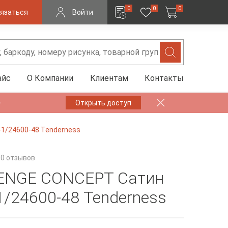
0
0
0
язаться
Войти
айс
О Компании
Клиентам
Контакты
✨
Открыть доступ
1/24600-48 Tenderness
0 отзывов
ENGE CONCEPT Сатин
1/24600-48 Tenderness