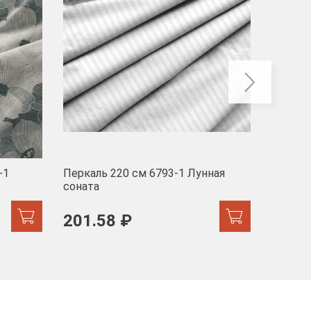
-1
Перкаль 220 см 6793-1 Лунная
Муслин
соната
103 
201.58 ₽
171.44