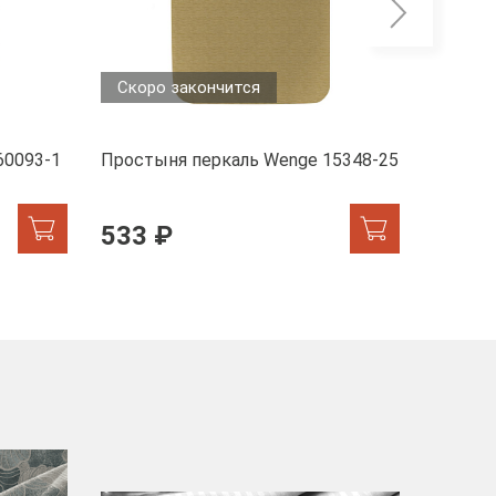
Скоро закончится
60093-1
Простыня перкаль Wenge 15348-25
Просты
533 ₽
512 
-40